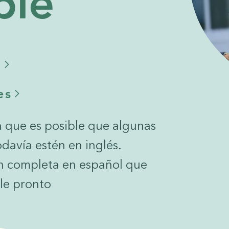
ble
l
es
a que es posible que algunas
odavía estén en inglés.
n completa en español que
le pronto